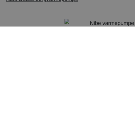
NIBE F1255 varmepumpe
NIBE F1155 varmepumpe
NIBE F1145 varmepumpe
NIBE F1345 varmepumpe