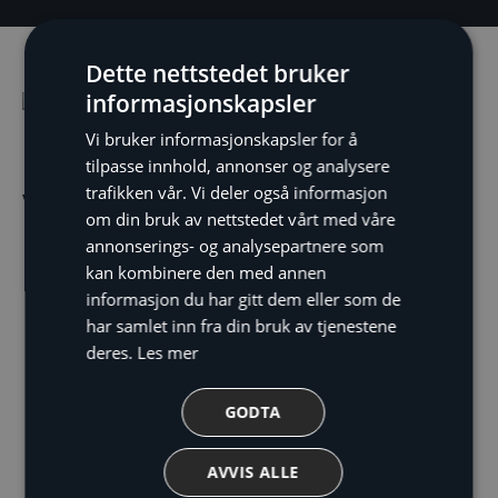
Dette nettstedet bruker
informasjonskapsler
Vi bruker informasjonskapsler for å
Hvorfor velge NIBE
tilpasse innhold, annonser og analysere
trafikken vår. Vi deler også informasjon
varmepumper?
om din bruk av nettstedet vårt med våre
Utviklet for nordiske forhold – fungerer stabilt
annonserings- og analysepartnere som
selv i streng kulde
kan kombinere den med annen
Energieffektive løsninger som kan redusere
informasjon du har gitt dem eller som de
har samlet inn fra din bruk av tjenestene
strømforbruket med opptil 70–80 %
deres.
Les mer
Bredt utvalg: luft-vann, bergvarme og
avtrekksvarmepumper
GODTA
Moderne teknologi med smart styring via app
og smarthus-systemer
AVVIS ALLE
Lang levetid og høy driftssikkerhet