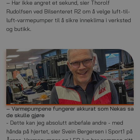
r
r
– Har ikke angret et sekund, sier Thorolf
i
s
Rudolfsen ved Bilsenteret R2 om å velge luft-til-
n
1
luft-varmepumper til å sikre inneklima i verksted
g
5
s
,
og butikk.
b
2
y
0
g
2
g
3
– Varmepumpene fungerer akkurat som Nekas sa
N
m
de skulle gjøre
æ
a
r
r
- Dette kan jeg absolutt anbefale andre - med
i
s
hånda på hjertet, sier Svein Bergersen i Sport1 på
n
9