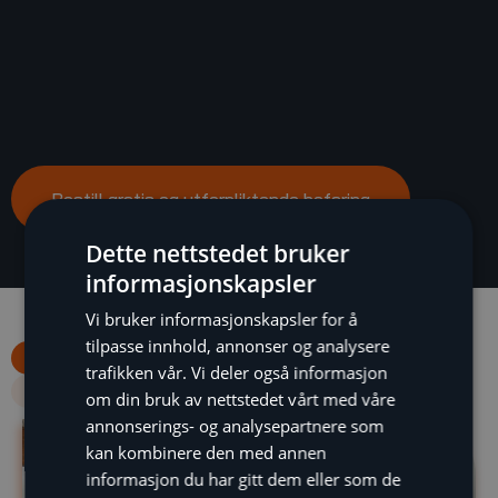
Bestill gratis og utforpliktende befaring
Dette nettstedet bruker
informasjonskapsler
Vi bruker informasjonskapsler for å
tilpasse innhold, annonser og analysere
All
Bergvarme
Luft-til-luft varmepumpe
trafikken vår. Vi deler også informasjon
Luft-til-vann varmepumpe
Næringsbygg
om din bruk av nettstedet vårt med våre
annonserings- og analysepartnere som
kan kombinere den med annen
informasjon du har gitt dem eller som de