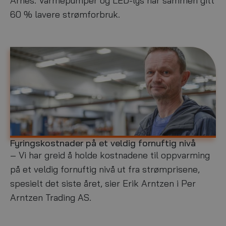
Årnes. Varmepumper og LED-lys har sammen gitt
g
,
s
2
60 % lavere strømforbruk.
b
0
y
2
g
3
g
Fyringskostnader på et veldig fornuftig nivå
N
m
æ
a
– Vi har greid å holde kostnadene til oppvarming
r
r
på et veldig fornuftig nivå ut fra strømprisene,
i
s
spesielt det siste året, sier Erik Arntzen i Per
n
9
g
,
Arntzen Trading AS.
s
2
b
0