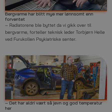
Bergvarme har blitt mye mer lønnsomt enn
N
m
forventet
æ
a
r
r
– Radiatorene ble byttet da vi gikk over til
i
s
bergvarme, forteller teknisk leder Torbjørn Helle
n
1
ved Furukollen Psykiatriske senter.
g
5
s
,
b
2
y
0
g
2
g
3
– Det har aldri vært så jevn og god temperatur
N
m
her
æ
a