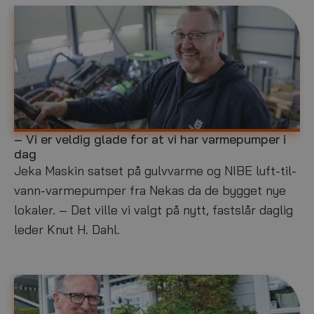
y
2
g
3
g
– Vi er veldig glade for at vi har varmepumper i
N
m
dag
æ
a
r
r
Jeka Maskin satset på gulvvarme og NIBE luft-til-
i
s
vann-varmepumper fra Nekas da de bygget nye
n
9
lokaler. – Det ville vi valgt på nytt, fastslår daglig
g
,
s
2
leder Knut H. Dahl.
b
0
y
2
g
3
g