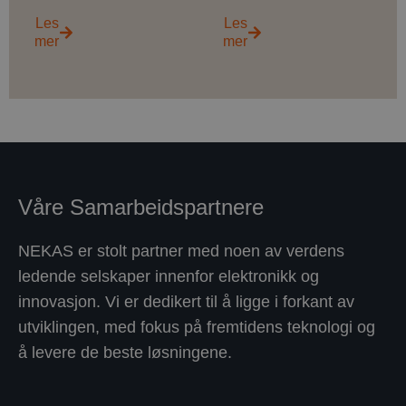
Les
Les
mer
mer
Luft-
Luft-
til-
til-
luft
vann
Våre Samarbeidspartnere
Luft-
Luft-
til-
til-
NEKAS er stolt partner med noen av verdens
luft
vann
ledende selskaper innenfor elektronikk og
varmepumpen
system
innovasjon. Vi er dedikert til å ligge i forkant av
er
passer
utviklingen, med fokus på fremtidens teknologi og
den
for
å levere de beste løsningene.
vanligste
nybygg
typen
eller