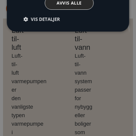
AVVIS ALLE
Bolig
Næringsbygg
VIS DETALJER
Luft-
Luft-
til-
til-
luft
vann
Luft-
Luft-
til-
til-
luft
vann
varmepumpen
system
er
passer
den
for
vanligste
nybygg
typen
eller
varmepumpe
boliger
i
som