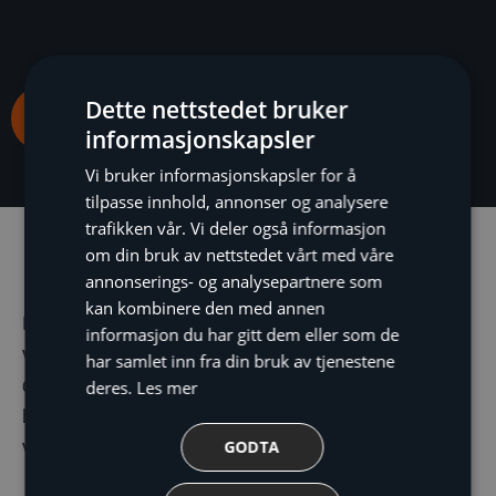
Dette nettstedet bruker
Bestill gratis og utforpliktende befaring
informasjonskapsler
Vi bruker informasjonskapsler for å
tilpasse innhold, annonser og analysere
trafikken vår. Vi deler også informasjon
om din bruk av nettstedet vårt med våre
annonserings- og analysepartnere som
De ulike varmesystemene
kan kombinere den med annen
Nedenfor finner du fire ulike varmepumpeløsninger
informasjon du har gitt dem eller som de
vi i NEKAS tilbyr. Ta deg gjerne tid til å lese litt om
har samlet inn fra din bruk av tjenestene
dem, så vil du forstå hvordan de fungerer og
deres.
Les mer
hvordan de effektivt henter ut eller tar vare på
GODTA
varme til oppvarming av hus.