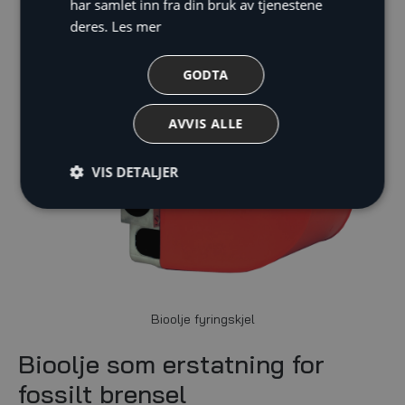
har samlet inn fra din bruk av tjenestene
deres.
Les mer
GODTA
AVVIS ALLE
VIS DETALJER
Bioolje fyringskjel
Bioolje som erstatning for
fossilt brensel