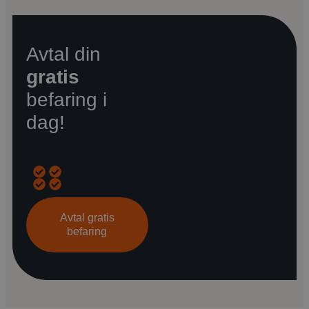
Avtal din
gratis
befaring i
dag!
Opprinnelig
Energispareanslag
Råd
Gjennomgang
kostnadsoverslag
om
av
Avtal gratis
den
finansieringsmulighet
befaring
beste
løsningen