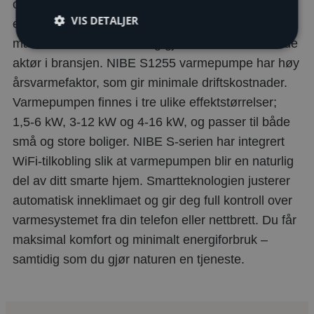
oppvarmingsbehov. Lang erfaring innen
VIS DETALJER
effektregulerende bergvarmepumper og et av
markedets bredeste utvalg gjør NIBE til en ledende
aktør i bransjen. NIBE S1255 varmepumpe har høy
årsvarmefaktor, som gir minimale driftskostnader.
Varmepumpen finnes i tre ulike effektstørrelser;
1,5-6 kW, 3-12 kW og 4-16 kW, og passer til både
små og store boliger. NIBE S-serien har integrert
WiFi-tilkobling slik at varmepumpen blir en naturlig
del av ditt smarte hjem. Smartteknologien justerer
automatisk inneklimaet og gir deg full kontroll over
varmesystemet fra din telefon eller nettbrett. Du får
maksimal komfort og minimalt energiforbruk –
samtidig som du gjør naturen en tjeneste.