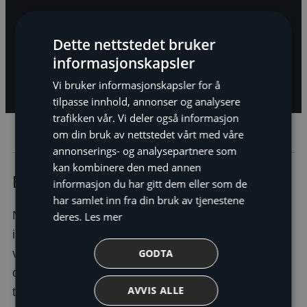
Dette nettstedet bruker
informasjonskapsler
Vi bruker informasjonskapsler for å
tilpasse innhold, annonser og analysere
trafikken vår. Vi deler også informasjon
om din bruk av nettstedet vårt med våre
Beskrivelse
annonserings- og analysepartnere som
kan kombinere den med annen
Beskrivelse
informasjon du har gitt dem eller som de
har samlet inn fra din bruk av tjenestene
NIBE S1255 varmepumpe er en intelligent
deres.
Les mer
inverterstyrt bergvarmepumpe med integrert
GODTA
varmtvannsbereder. NIBE S1255 varmepumpe gir
optimale besparelser ettersom varmepumpen
AVVIS ALLE
tilpasser seg automatisk til hjemmets