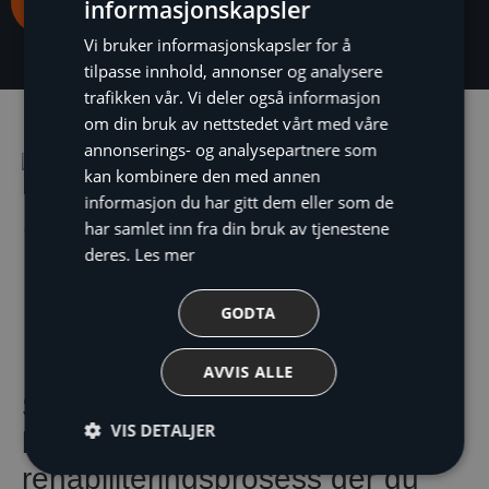
Kontakt oss
informasjonskapsler
Vi bruker informasjonskapsler for å
tilpasse innhold, annonser og analysere
trafikken vår. Vi deler også informasjon
om din bruk av nettstedet vårt med våre
annonserings- og analysepartnere som
kan kombinere den med annen
informasjon du har gitt dem eller som de
Lavtemperatur
har samlet inn fra din bruk av tjenestene
Gulvvarme
radiator
deres.
Les mer
Legging av
rørfordeler
gulvvarme i
Viftekonvektor
GODTA
betong
(fås i mange
utgaver)
AVVIS ALLE
Skal du bygge ny bolig eller
VIS DETALJER
kanskje starte på en
rehabiliteringsprosess der du