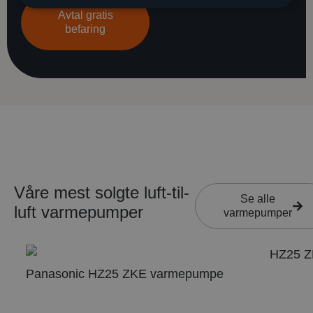
om
av
Avtal gratis
den
finansieringsmulighet
befaring
beste
løsningen
Våre mest solgte luft-til-
Se alle
luft varmepumper
varmepumper
Panasonic HZ25 ZKE varmepumpe