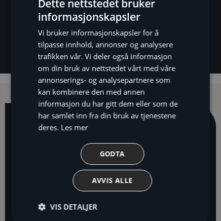
Dette nettstedet bruker
informasjonskapsler
Vi bruker informasjonskapsler for å
tilpasse innhold, annonser og analysere
trafikken vår. Vi deler også informasjon
om din bruk av nettstedet vårt med våre
annonserings- og analysepartnere som
kan kombinere den med annen
informasjon du har gitt dem eller som de
har samlet inn fra din bruk av tjenestene
deres.
Les mer
Avtal din
gratis
GODTA
befaring i dag!
AVVIS ALLE
Opprinnelig
Energispareanslag
VIS DETALJER
Råd
Gjennomgang
kostnadsoverslag