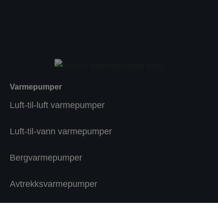
Varmepumper
Luft-til-luft varmepumper
Luft-til-vann varmepumper
Bergvarmepumper
Avtrekksvarmepumper
Næringsbygg