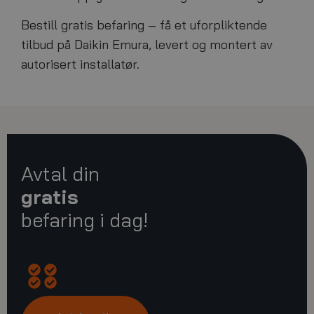
Bestill gratis befaring – få et uforpliktende
tilbud på Daikin Emura, levert og montert av
autorisert installatør.
Avtal din
gratis
befaring i dag!
Opprinnelig
Energispareanslag
Råd
Gjennomgang
kostnadsoverslag
om
av