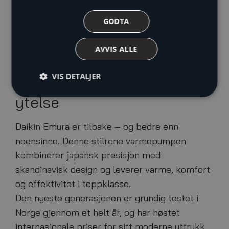
GODTA
AVVIS ALLE
VIS DETALJER
Prisvinnende design og topp
ytelse
Daikin Emura er tilbake – og bedre enn
noensinne. Denne stilrene varmepumpen
kombinerer japansk presisjon med
skandinavisk design og leverer varme, komfort
og effektivitet i toppklasse.
Den nyeste generasjonen er grundig testet i
Norge gjennom et helt år, og har høstet
internasjonale priser for sitt moderne uttrykk.