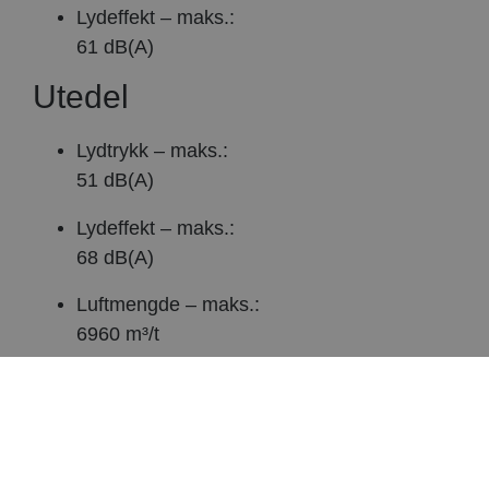
Lydeffekt – maks.:
61 dB(A)
Utedel
Lydtrykk – maks.:
51 dB(A)
Lydeffekt – maks.:
68 dB(A)
Luftmengde – maks.:
6960 m³/t
SCOP
SCOP, gjennomsnittsklima:
4,97