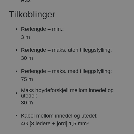
R32
Tilkoblinger
Rørlengde – min.:
3 m
Rørlengde – maks. uten tilleggsfylling:
30 m
Rørlengde – maks. med tilleggsfylling:
75 m
Maks høydeforskjell mellom innedel og
utedel:
30 m
Kabel mellom innedel og utedel:
4G [3 ledere + jord] 1,5 mm²