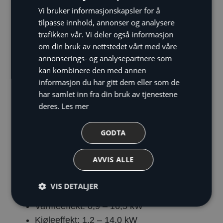
Beskrivelse
Vi bruker informasjonskapsler for å
tilpasse innhold, annonser og analysere
Super digital inverter
trafikken vår. Vi deler også informasjon
om din bruk av nettstedet vårt med våre
Super Digital Inverter er Toshibas mest effektive
annonserings- og analysepartnere som
varmepumpe- og airconditionserie som gir stabil
kan kombinere den med annen
og behagelig temperatur i næringsbygg.
informasjon du har gitt dem eller som de
har samlet inn fra din bruk av tjenestene
Ytelser og effektivitet er markedsledende, og
deres.
Les mer
effektfaktor er spesielt høy ved medium til lav
belastning. Det gjør Super Digital Inverter
GODTA
spesielt gunstig for bruksområder med varme-
eller kjølebehov året rundt, som i serverrom, i
AVVIS ALLE
butikker eller i bygninger med store
glassfasader.
VIS DETALJER
Varmeeffekt: 0,9 – 16,5 kW
Kjøleeffekt: 1,2 – 14,0 kW