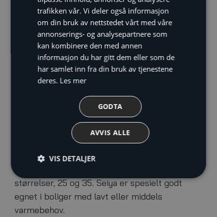
trafikken vår. Vi deler også informasjon
om din bruk av nettstedet vårt med våre
annonserings- og analysepartnere som
Opplagt valg for den prisbevisste
kan kombinere den med annen
informasjon du har gitt dem eller som de
Høy ytelse møter lav pris.
har samlet inn fra din bruk av tjenestene
deres.
Les mer
Det behøver ikke være dyrt å ha en
komfortabel temperatur inne, uansett årstid.
GODTA
For en rimelig pris får du med Toshiba Seiya
Nordic 25 varmepumpe den nest høyeste
AVVIS ALLE
energiklassen: A++. Det betyr mye
strømsparing til en lav pris og toppsjiktet på
VIS DETALJER
markedet i sin klasse. Seiya kommer i to
størrelser, 25 og 35. Seiya er spesielt godt
egnet i boliger med lavt eller middels
varmebehov.