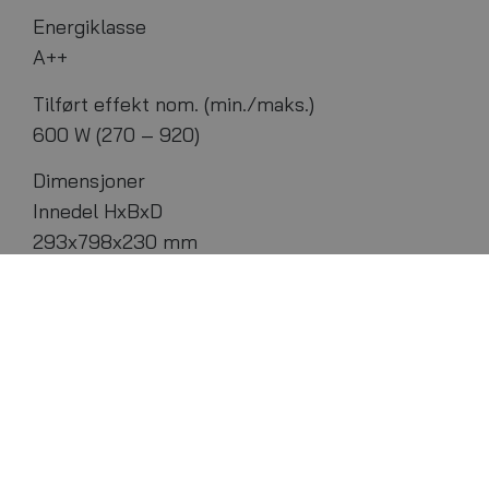
Energiklasse
A++
Tilført effekt nom. (min./maks.)
600 W (270 – 920)
Dimensjoner
Innedel HxBxD
293x798x230 mm
Utedel
550x780x290 mm
Lydtrykk
Innedel lav/høy
24/43 dB(A)
Innedel stillemodus