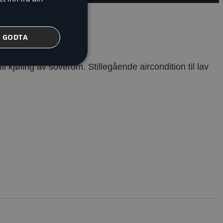
GODTA
l kjøling av soverom. Stillegående aircondition til lav