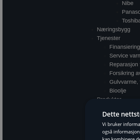
Nibe
Panaso
Toshib
Næringsbygg
Tjenester
Finansieri
Service va
Reparasjon
Forsikring 
Gulvvarme, v
Bioolje
Produkter
Om Nekas
Dette netts
Nyheter
Vi bruker informa
Referanser
også informasjon
kan kombinere de