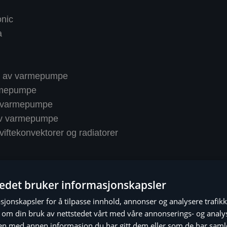
nic
a
ng av varmepumpe
rmepumpe
 varmepumpe
av varmepumpe
iftekonvektorer og radiatorer
tedet bruker informasjonskapsler
sjonskapsler for å tilpasse innhold, annonser og analysere trafikk
 om din bruk av nettstedet vårt med våre annonserings- og anal
n med annen informasjon du har gitt dem eller som de har samlet