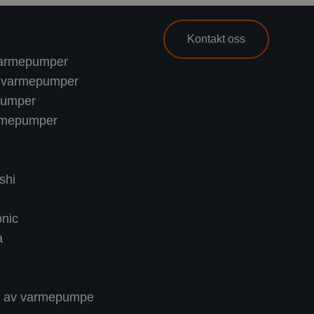
Kontakt oss
t varmepumper
nn varmepumper
pumper
rmepumper
shi
nic
a
ng av varmepumpe