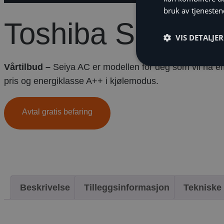
bruk av tjenesten
Toshiba Seiya A
VIS DETALJER
Vårtilbud –
Seiya AC er modellen for deg som vil ha effe
pris og energiklasse A++ i kjølemodus.
Avtal gratis befaring
Beskrivelse
Tilleggsinformasjon
Tekniske 