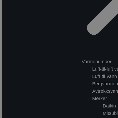
Varmepumper
Luft-til-luf
Luft-til-va
Bergvarme
Avtrekksva
Merker
Daikin
Mitsubi