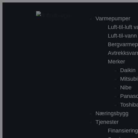
Varmepumper
Luft-til-luf
Luft-til-va
Bergvarme
Avtrekksva
Merker
Daikin
Mitsubi
Nibe
Panaso
Toshib
Næringsbygg
Tjenester
Finansieri