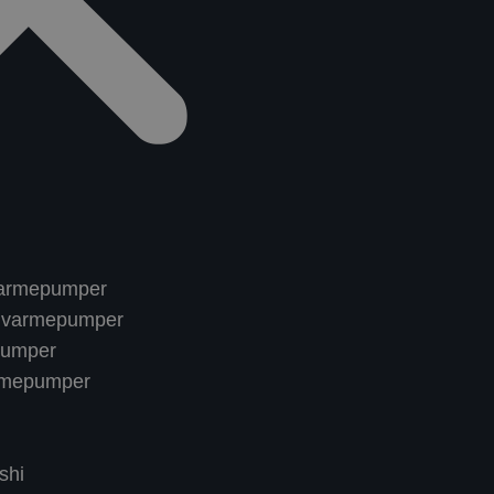
t varmepumper
nn varmepumper
pumper
rmepumper
shi