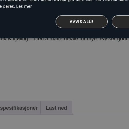
e deres.
Les mer
C
AVVIS ALLE
ktiv kjøling – uten å måtte betale for mye. Passer godt ti
spesifikasjoner
Last ned