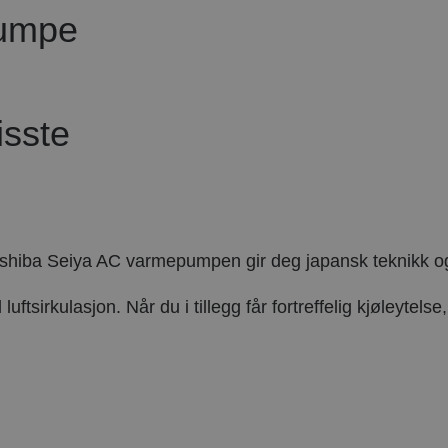
isste
oshiba Seiya AC varmepumpen gir deg japansk teknikk og de
ftsirkulasjon. Når du i tillegg får fortreffelig kjøleytels