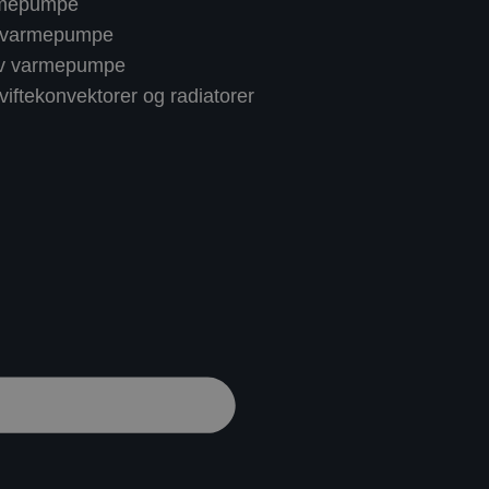
rmepumpe
 varmepumpe
av varmepumpe
iftekonvektorer og radiatorer