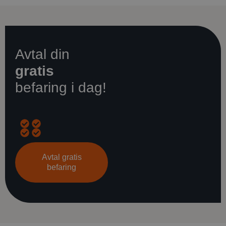
Avtal din
gratis
befaring i dag!
Opprinnelig
Energispareanslag
Råd
Gjennomgang
kostnadsoverslag
om
av
Avtal gratis
den
finansieringsmulighet
befaring
beste
løsningen