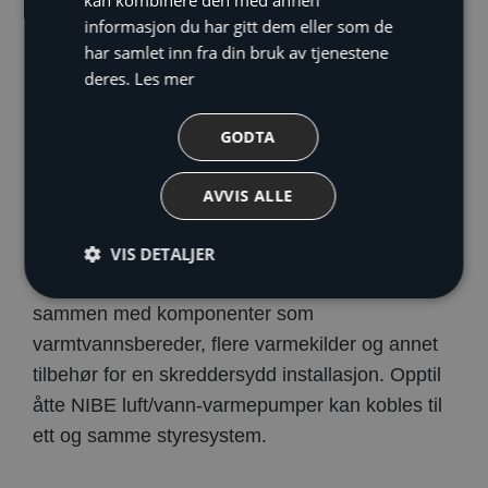
kan kombinere den med annen
informasjon du har gitt dem eller som de
Beskrivelse
har samlet inn fra din bruk av tjenestene
deres.
Les mer
NIBE SMO S40 gir optimal styring av
klimaanlegget, og er ment å kombineres med
GODTA
NIBE luft/vann-varmepumper for et komplett
varme- og varmtvannssystem for boliger og
AVVIS ALLE
større næringsbygg. NIBE SMO S40 gir
maksimal fleksibilitet når det kommer til
VIS DETALJER
systemløsninger. Styremodulen kan kobles
sammen med komponenter som
varmtvannsbereder, flere varmekilder og annet
tilbehør for en skreddersydd installasjon. Opptil
åtte NIBE luft/vann-varmepumper kan kobles til
ett og samme styresystem.