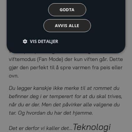
en supertynn innedel på kun 19,5cm.
Luftspjeldene er designet slik at den er like
GODTA
tynn når varmepumpen er i drift. Til tross for
sin tynne innedel har den likevel
AVVIS ALLE
fabrikkgarantert varmekapasitet ned til -20°C
VIS DETALJER
og en SCOP på 4,5. Mitsubishi Zen
varmepumpe designmodell har også
viftemodus (Fan Mode) der kun viften går. Dette
gjør den perfekt til å spre varmen fra peis eller
ovn.
Du legger kanskje ikke merke til at rommet du
befinner deg i er temperert for at du skal trives,
når du er der. Men det påvirker alle valgene du
tar. Og hvordan du har det hjemme.
Teknologi
Det er derfor vi kaller det…