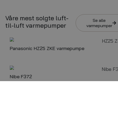
Våre mest solgte luft-
Se alle
til-luft varmepumper
varmepumper
Panasonic HZ25 ZKE varmepumpe
Nibe F372
Daikin Emura