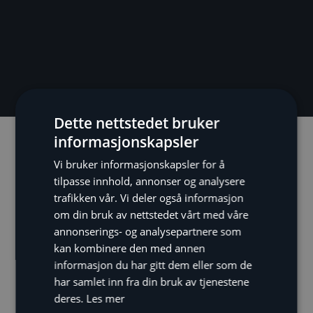
Dette nettstedet bruker
informasjonskapsler
Beskrivelse
Tekniske data
Vi bruker informasjonskapsler for å
tilpasse innhold, annonser og analysere
Energietikett
trafikken vår. Vi deler også informasjon
om din bruk av nettstedet vårt med våre
annonserings- og analysepartnere som
Beskrivelse
kan kombinere den med annen
Supertynn og effektiv
informasjon du har gitt dem eller som de
har samlet inn fra din bruk av tjenestene
Mitsubishi Zen varmepumpe designmodell har
deres.
Les mer