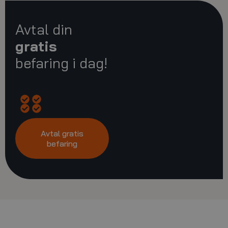
Avtal din
gratis
befaring i dag!
Opprinnelig
Energispareanslag
Råd
Gjennomgang
kostnadsoverslag
om
av
Avtal gratis
den
finansieringsmulighet
befaring
beste
løsningen