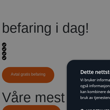
befaring i dag!
Opprinnelig
Råd
kostnadsoverslag
Energispareanslag
om
Gjennomgang
den
av
Dette netts
beste
Avtal gratis befaring
finansieringsmulighet
løsningen
Vi bruker informa
også informasjon
kan kombinere de
Våre mest solgte 
bruk av tjenesten