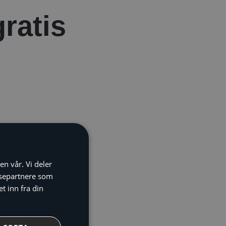
gratis
en vår. Vi deler
ysepartnere som
 inn fra din
pumper