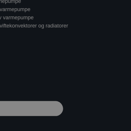
rmepumpe
 varmepumpe
av varmepumpe
iftekonvektorer og radiatorer