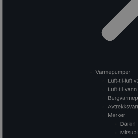
Varmepumper
Luft-til-luf
Luft-til-va
Bergvarme
Avtrekksva
Merker
Daikin
Mitsubi