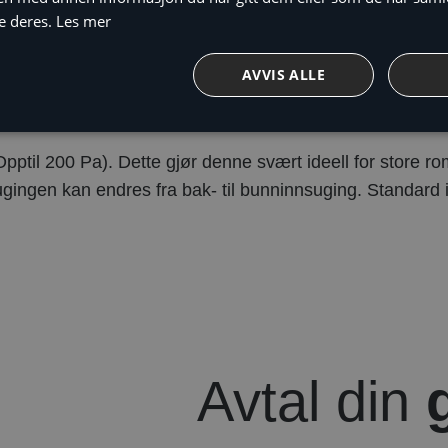
e deres.
Les mer
AVVIS ALLE
til 200 Pa). Dette gjør denne svært ideell for store rom.
nnsugingen kan endres fra bak- til bunninnsuging. Stan
Avtal din