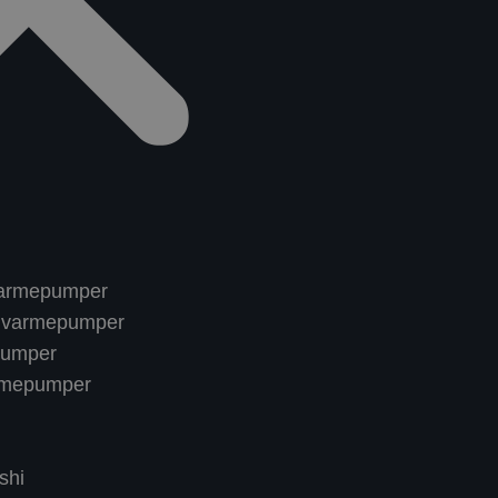
t varmepumper
nn varmepumper
pumper
rmepumper
shi