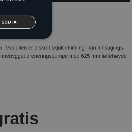
GODTA
 Modellen er diskret skjult i himling: kun innsugings-
dard innebygget dreneringspumpe med 625 mm løftehøyde
gratis