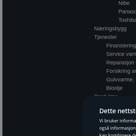
Nibe
Panaso
Toshib
Næringsbygg
Tjenester
Finansieri
Service va
Reparasjon
Forsikring 
Gulvvarme, v
Bioolje
Produkter
Om Nekas
Dette netts
Nyheter
Vi bruker informa
Referanser
også informasjon
kan kombinere de