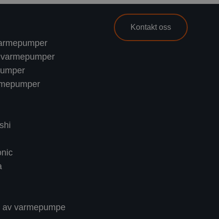
Kontakt oss
t varmepumper
nn varmepumper
pumper
rmepumper
shi
nic
a
ng av varmepumpe