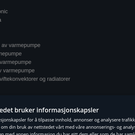
nic
a
ng av varmepumpe
rmepumpe
 varmepumpe
av varmepumpe
iftekonvektorer og radiatorer
tedet bruker informasjonskapsler
sjonskapsler for å tilpasse innhold, annonser og analysere trafikk
 om din bruk av nettstedet vårt med våre annonserings- og anal
n med annen informasjon du har gitt dem eller som de har samlet