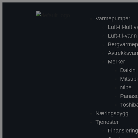
Varmepumper
Luft-til-luf
Luft-til-va
Bergvarme
Avtrekksva
Merker
Daikin
Mitsubi
Nibe
Panaso
Toshib
Næringsbygg
Tjenester
Finansieri