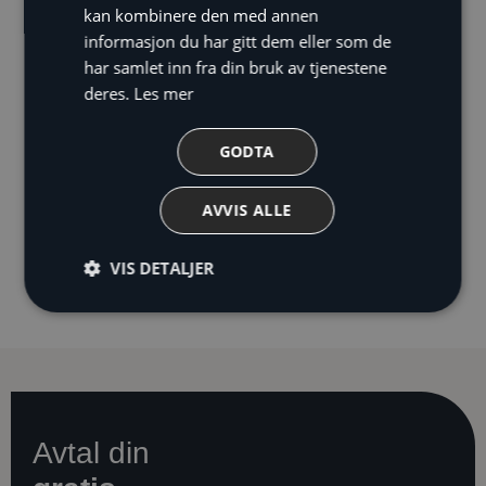
kan kombinere den med annen
informasjon du har gitt dem eller som de
Beskrivelse
har samlet inn fra din bruk av tjenestene
deres.
Les mer
Derfor skal du velge Daikin
Multi inverter varmepumpe:
GODTA
1-5 innedeler – en utedel
AVVIS ALLE
Aircondition i varme rom
VIS DETALJER
Flere innedeler gir bedre komfort
Hver innedel styres individuelt
Avtal din