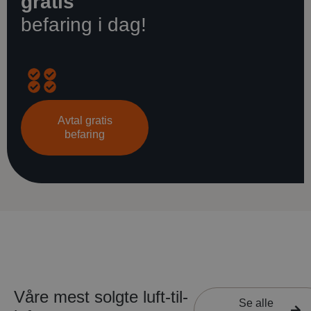
gratis
befaring i dag!
Opprinnelig
Energispareanslag
Råd
Gjennomgang
kostnadsoverslag
om
av
Avtal gratis
den
finansieringsmulighet
befaring
beste
løsningen
Våre mest solgte luft-til-
Se alle