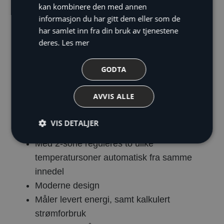
Beskrivelse
kan kombinere den med annen
informasjon du har gitt dem eller som de
Derfor skal du velge Daikin
har samlet inn fra din bruk av tjenestene
deres.
Les mer
Altherma 3 varmepumpe:
GODTA
Daikin Altherma 3 har innebygget
varmtvannsbereder
AVVIS ALLE
Innebygd magnetittfilter
Innebyggd wifistyring (4-8kW)
VIS DETALJER
Tappevann med legionellaprogram
Med 2-sone reguleres to ulike
temperatursoner automatisk fra samme
innedel
Moderne design
Måler levert energi, samt kalkulert
strømforbruk