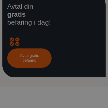
Avtal din
gratis
befaring i dag!
Opprinnelig
Energispareanslag
Råd
Gjennomgang
kostnadsoverslag
om
av
Avtal gratis
den
finansieringsmulighet
befaring
beste
løsningen