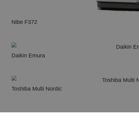
Nibe F372
Daikin Emura
Toshiba Multi Nordic