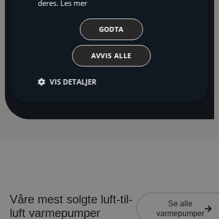
deres.
Les mer
befaring i dag!
GODTA
Opprinnelig
Energispareanslag
AVVIS ALLE
Råd
Gjennomgang
kostnadsoverslag
om
av
Avtal gratis
VIS DETALJER
den
finansieringsmulighet
befaring
beste
løsningen
Våre mest solgte luft-til-
Se alle
luft varmepumper
varmepumper