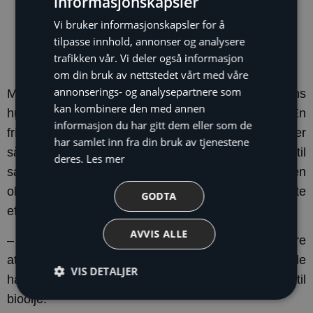
informasjonskapsler
– Det er veldig hyggelig at varmepumpene bidrar
til miljøet også. Her er det bare
Vi bruker informasjonskapsler for å
gressklippertraktoren som fortsatt går på fossilt,
tilpasse innhold, annonser og analysere
sier Hans Petter Bjørningstad.
trafikken vår. Vi deler også informasjon
om din bruk av nettstedet vårt med våre
annonserings- og analysepartnere som
Midt i Kløfta sentrum ligger Bjørningstad-familiens
kan kombinere den med annen
hus fra 1882 og flere bygninger i et pent gårdstun. En
informasjon du har gitt dem eller som de
frisørsalong, et rammeverksted og to utleieleiligheter
har samlet inn fra din bruk av tjenestene
så vel som egen leilighet over to etasjer er koblet til
deres.
Les mer
samme sentralvarmeanlegg. I en årrekke hadde en
oljefyr sørget for varmen, men den begynte å bli lite
GODTA
effektiv og kreve mye vedlikehold.
AVVIS ALLE
– Siden vi har flere leietakere, kunne jeg ikke risikere
at varmen forsvant, poengterer Hans Petter. Han ville
VIS DETALJER
ha en robust løsning, og utelukke det å gå over til
bioolje.