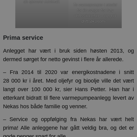
de sjenerer minimalt.
To varmepumper i stedet
for én sørger for høy
driftssikkerhet – og god
driftsøkonomi.
Prima service
Anlegget har vært i bruk siden høsten 2013, og
dermed sørget for netto gevinst i flere år allerede.
– Fra 2014 til 2020 var energikostnadene i snitt
28 000 kr i året. Med oljefyr og bioolje ville det vært
langt over 100 000 kr, sier Hans Petter. Han har i
etterkant bidratt til flere varmepumpeanlegg levert av
Nekas hos både familie og venner.
– Service og oppfølging fra Nekas har vært helt
prima! Alle anleggene har gått veldig bra, og det er
gode penger spart for alle.