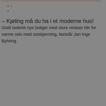
Luft-
til-
juni
luft
30,
– Kjøling må du ha i et moderne hus!
varmepumpe
2021
Godt isolerte nye boliger med store vinduer blir for
varme selv med solskjerming, fastslår Jan Inge
Byhring.