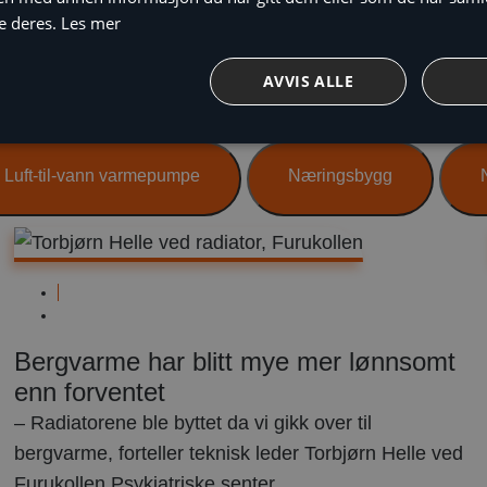
e deres.
Les mer
AVVIS ALLE
Luft-til-vann varmepumpe
Næringsbygg
Næringsbygg
mars
15,
Bergvarme har blitt mye mer lønnsomt
2023
enn forventet
– Radiatorene ble byttet da vi gikk over til
bergvarme, forteller teknisk leder Torbjørn Helle ved
Furukollen Psykiatriske senter.