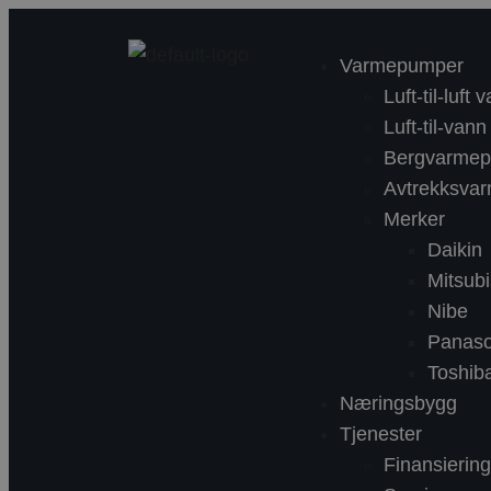
Varmepumper
Luft-til-luf
Luft-til-va
Bergvarme
Avtrekksva
Merker
Daikin
Mitsubi
Nibe
Panaso
Toshib
Næringsbygg
Tjenester
Finansieri