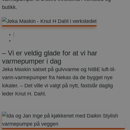
butikk.
Næringsbygg
mars
9,
– Vi er veldig glade for at vi har
2023
varmepumper i dag
Jeka Maskin satset på gulvvarme og NIBE luft-til-
vann-varmepumper fra Nekas da de bygget nye
lokaler. – Det ville vi valgt på nytt, fastslår daglig
leder Knut H. Dahl.