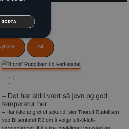
GODTA
Nyheter
All
Næringsbygg
mars
15,
– Det har aldri vært så jevn og god
2023
temperatur her
– Har ikke angret et sekund, sier Thorolf Rudolfsen
ved Bilsenteret R2 om å velge luft-til-luft-
varmepumper til å sikre inneklima i verksted og