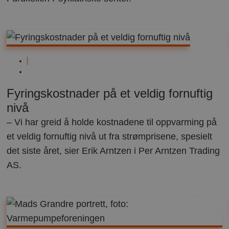
Næringsbygg
mars
9,
Fyringskostnader på et veldig fornuftig
2023
nivå
– Vi har greid å holde kostnadene til oppvarming på
et veldig fornuftig nivå ut fra strømprisene, spesielt
det siste året, sier Erik Arntzen i Per Arntzen Trading
AS.