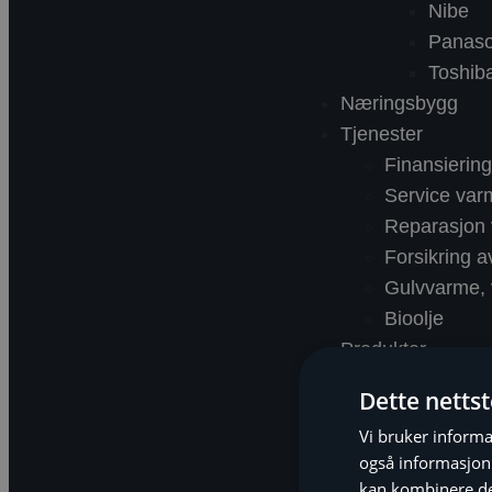
Nibe
Panaso
Toshib
Næringsbygg
Tjenester
Finansieri
Service va
Reparasjon
Forsikring 
Gulvvarme, v
Bioolje
Produkter
Om Nekas
Dette netts
Nyheter
Vi bruker informa
Referanser
også informasjon
kan kombinere de