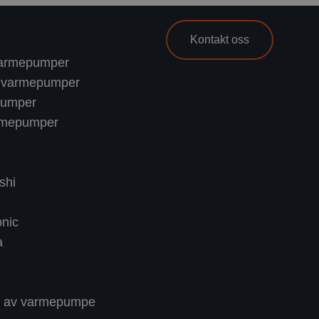
Kontakt oss
t varmepumper
nn varmepumper
pumper
rmepumper
shi
nic
a
ng av varmepumpe