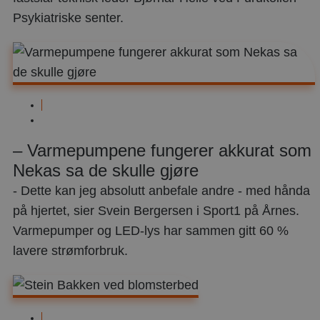
Psykiatriske senter.
Næringsbygg
mars
9,
– Varmepumpene fungerer akkurat som
2023
Nekas sa de skulle gjøre
- Dette kan jeg absolutt anbefale andre - med hånda
på hjertet, sier Svein Bergersen i Sport1 på Årnes.
Varmepumper og LED-lys har sammen gitt 60 %
lavere strømforbruk.
Bergvarme