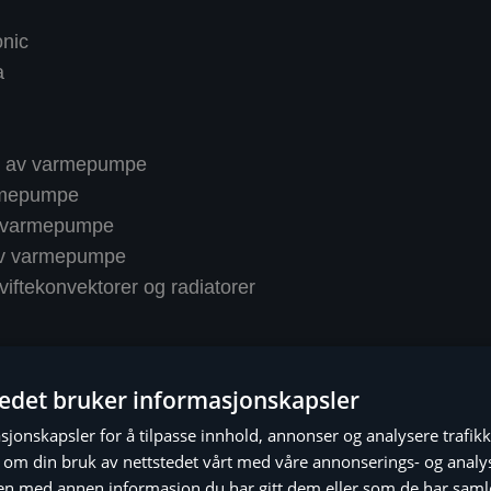
nic
a
ng av varmepumpe
rmepumpe
 varmepumpe
av varmepumpe
iftekonvektorer og radiatorer
tedet bruker informasjonskapsler
sjonskapsler for å tilpasse innhold, annonser og analysere trafikk
 om din bruk av nettstedet vårt med våre annonserings- og anal
n med annen informasjon du har gitt dem eller som de har samlet