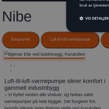
bruk av tjenesten
Nibe
VIS DETALJER
Bergvarme
Luft-til-luft varmepumpe
Næringsbygg
mars
15,
Luft-til-luft-varmepumpe sikrer komfort i
2023
gammelt industribygg
– Vi byttet nesten alle vinduer, og Nekas satte
varmepumper på hele bygget. Det fungerer fint,
fastslår teknisk leder Bjørnar Helle ved Furukollen