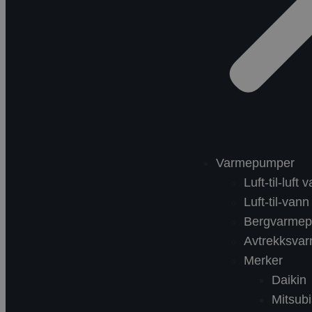
Varmepumper
Luft-til-luf
Luft-til-va
Bergvarme
Avtrekksva
Merker
Daikin
Mitsubi