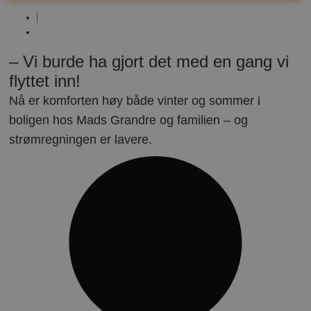
Luft-
til-
juni
luft
30,
– Vi burde ha gjort det med en gang vi
varmepumpe
2021
flyttet inn!
Nå er komforten høy både vinter og sommer i
boligen hos Mads Grandre og familien – og
strømregningen er lavere.