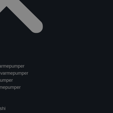
t varmepumper
nn varmepumper
pumper
rmepumper
shi