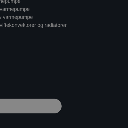
rmepumpe
 varmepumpe
av varmepumpe
iftekonvektorer og radiatorer