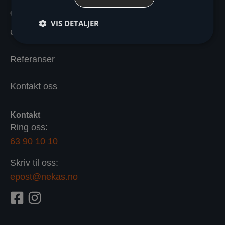
Om oss
VIS DETALJER
Om Nekas
Referanser
Kontakt oss
Kontakt
Ring oss:
63 90 10 10
Skriv til oss:
epost@nekas.no
F
I
a
n