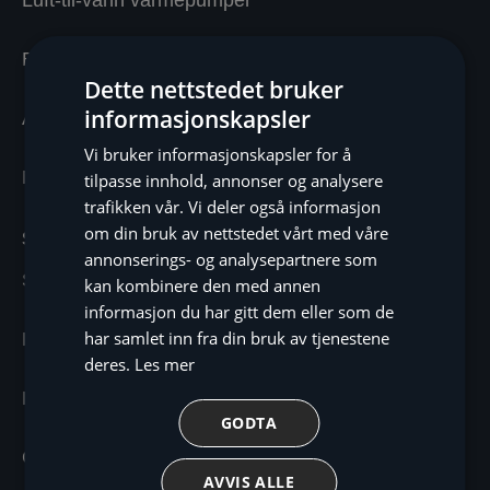
Luft-til-vann varmepumper
Bergvarmepumper
Dette nettstedet bruker
informasjonskapsler
Avtrekksvarmepumper
Vi bruker informasjonskapsler for å
Næringsbygg
tilpasse innhold, annonser og analysere
trafikken vår. Vi deler også informasjon
om din bruk av nettstedet vårt med våre
Service
annonserings- og analysepartnere som
Service varmepumpe
kan kombinere den med annen
informasjon du har gitt dem eller som de
har samlet inn fra din bruk av tjenestene
Reparasjon varmepumpe
deres.
Les mer
Forsikring av varmepumpe
GODTA
Gulvvarme, viftekonvektorer og radiatorer
AVVIS ALLE